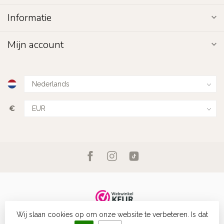
Informatie
Mijn account
€
Wij slaan cookies op om onze website te verbeteren. Is dat
© Copyright 2026 Fashion Favorite
- Powered by
Lightspeed
-