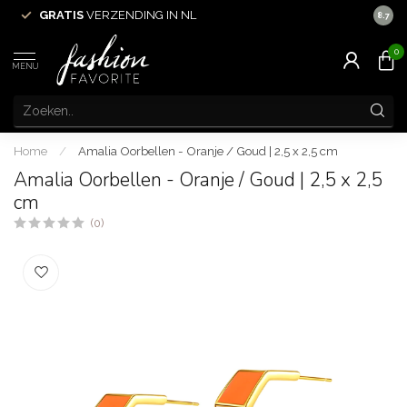
GRATIS
VERZENDING IN NL
VOOR 
8.7
0
MENU
Home
/
Amalia Oorbellen - Oranje / Goud | 2,5 x 2,5 cm
Amalia Oorbellen - Oranje / Goud | 2,5 x 2,5
cm
(0)