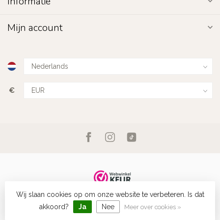
Informatie
Mijn account
€
Wij slaan cookies op om onze website te verbeteren. Is dat
© Copyright 2026 Fashion Favorite
- Powered by
Lightspeed
-
Lightspeed design
by
Dyvelopment
akkoord?
Ja
Nee
Meer over cookies »