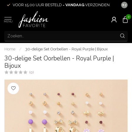
VOOR 15.00 UUR BESTELD =
VANDAAG
VERZONDEN
ACHT
8.7
0
MENU
Home
/
30-delige Set Oorbellen - Royal Purple | Bijoux
30-delige Set Oorbellen - Royal Purple |
Bijoux
(0)