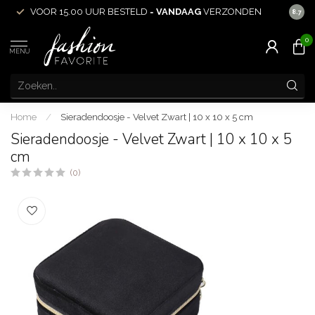
VOOR 15.00 UUR BESTELD =
VANDAAG
VERZONDEN
ACHT
8.7
0
MENU
Home
/
Sieradendoosje - Velvet Zwart | 10 x 10 x 5 cm
Sieradendoosje - Velvet Zwart | 10 x 10 x 5
cm
(0)