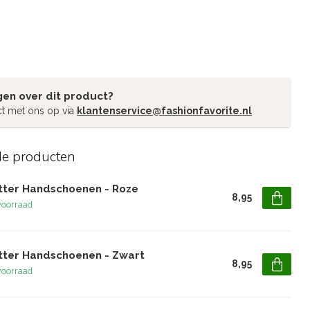
gen over dit product?
t met ons op via
klantenservice@fashionfavorite.nl
de producten
itter Handschoenen - Roze
8,95
voorraad
itter Handschoenen - Zwart
8,95
voorraad