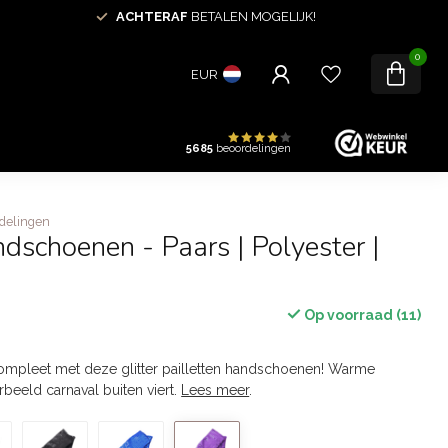
ACHTERAF
BETALEN MOGELIJK!
0
EUR
5685
beoordelingen
delingen
ndschoenen - Paars | Polyester |
Op voorraad (11)
ompleet met deze glitter pailletten handschoenen! Warme
rbeeld carnaval buiten viert.
Lees meer
.