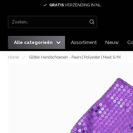
GRATIS
VERZENDING IN NL
Alle categorieën
Assortiment
Nieuw
Co
Home
/
Glitter Handschoenen - Paars | Polyester | Maat S/M