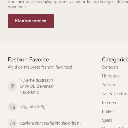
vindt hier onze bedrijfsgegevens, antwoorden op veelgestelde v
opnemen.
Klantenservice
Fashion Favorite
Categorie
Altijd de nieuwste fashion favorites!
Sieraden
Horloges
Nijverheidsstraat 3
Tassen
6905 DL Zevenaar
Nederland
Tas & Telefoo
Riemen
085-0608165
Brillen
Sjaals
klantenservice@fashionfavorite.nl