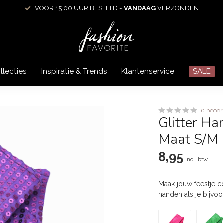
VOOR 15.00 UUR BESTELD =
VANDAAG
VERZONDEN
llecties
Inspiratie & Trends
Klantenservice
SALE
0 beoor
Glitter Ha
Maat S/M
8,95
Incl. btw
Maak jouw feestje c
handen als je bijvoo