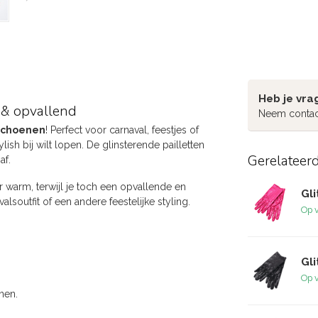
Heb je vra
k & opvallend
Neem contac
dschoenen
! Perfect voor carnaval, feestjes of
ish bij wilt lopen. De glinsterende pailletten
Gerelateer
af.
warm, terwijl je toch een opvallende en
Gl
lsoutfit of een andere feestelijke styling.
Op 
Gl
Op 
nen.