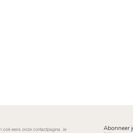
Abonneer j
an ook eens onze contactpagina. Je