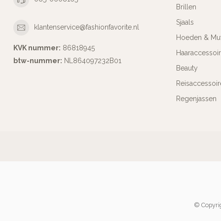
Brillen
Sjaals
klantenservice@fashionfavorite.nl
Hoeden & Mu
KVK nummer:
86818945
Haaraccessoi
btw-nummer:
NL864097232B01
Beauty
Reisaccessoir
Regenjassen
© Copyrig