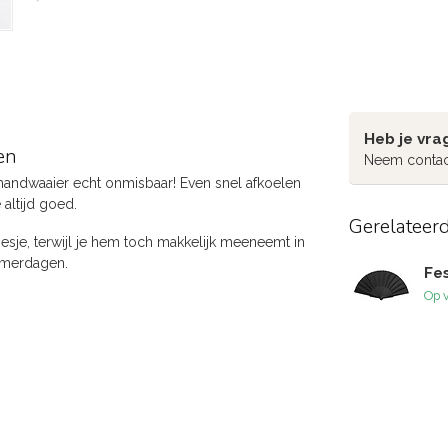
Heb je vra
en
Neem contac
 handwaaier echt onmisbaar! Even snel afkoelen
 altijd goed.
Gerelateer
esje, terwijl je hem toch makkelijk meeneemt in
zomerdagen.
Fes
Op 