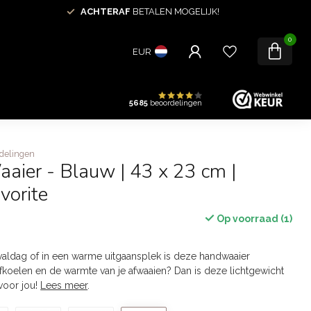
ACHTERAF
BETALEN MOGELIJK!
0
EUR
5685
beoordelingen
delingen
aaier - Blauw | 43 x 23 cm |
vorite
Op voorraad (1)
aldag of in een warme uitgaansplek is deze handwaaier
fkoelen en de warmte van je afwaaien? Dan is deze lichtgewicht
voor jou!
Lees meer
.