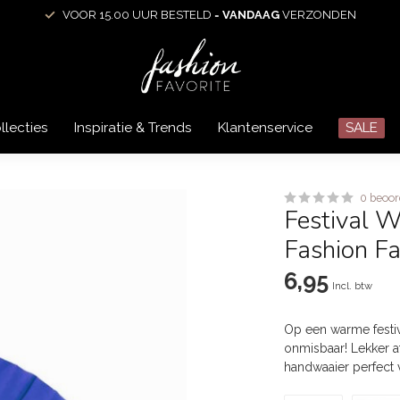
VOOR 15.00 UUR BESTELD =
VANDAAG
VERZONDEN
llecties
Inspiratie & Trends
Klantenservice
SALE
0 beoor
Festival W
Fashion Fa
6,95
Incl. btw
Op een warme festiv
onmisbaar! Lekker a
handwaaier perfect 