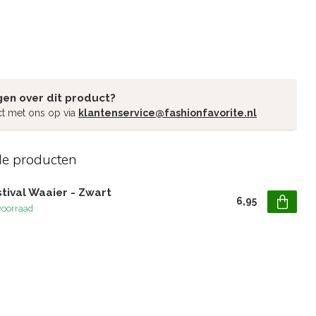
gen over dit product?
t met ons op via
klantenservice@fashionfavorite.nl
de producten
tival Waaier - Zwart
6,95
voorraad