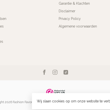
Garantie & Klachten
Disclaimer
tsen
Privacy Policy
res
Algemene voorwaarden
es
Wij slaan cookies op om onze website te verb
ht 2026 Fashion Favorite
- Powered by
Lightspeed
-
Lightspeed design
by
Dyv