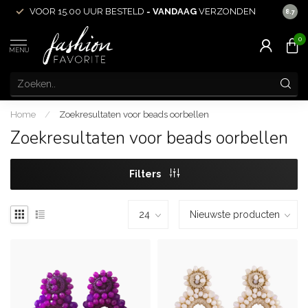
VOOR 15.00 UUR BESTELD =
VANDAAG
VERZONDEN
ACHT
8.7
0
MENU
Home
/
Zoekresultaten voor beads oorbellen
Zoekresultaten voor beads oorbellen
Filters